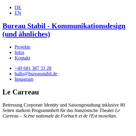
DE
EN
Bureau Stabil - Kommunikationsdesign
(und ähnliches)
Projekte
Infos
Kontakt
+49 681 387 33 28
hallo@bureaustabil.de
Instagram
Le Carreau
Betreuung Corporate Identity und Saisongestaltung inklusive 80
Seiten starkem Programmheft für das französische Theater
Le
Carreau – Scène nationale de Forbach et de l'Est mosellan.