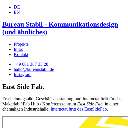
DE
EN
Bureau Stabil - Kommunikationsdesign
(und ähnliches)
Projekte
Infos
Kontakt
+49 681 387 33 28
hallo@bureaustabil.de
Instagram
East Side Fab.
Erscheinungsbild, Geschäftsausstattung und Internetauftritt für das
Makerlab / Fab Hub / Konferenzzentrum
East Side Fab.
in einer
ehemaligen Industriehalle.
Internetauftritt des EastSideFab
.