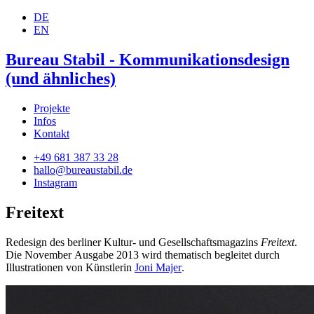
DE
EN
Bureau Stabil - Kommunikationsdesign
(und ähnliches)
Projekte
Infos
Kontakt
+49 681 387 33 28
hallo@bureaustabil.de
Instagram
Freitext
Redesign des berliner Kultur- und Gesellschaftsmagazins
Freitext
.
Die November Ausgabe 2013 wird thematisch begleitet durch
Illustrationen von Künstlerin
Joni Majer
.