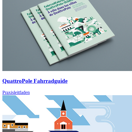
QuattroPole Fahrradguide
Praxisleitfaden