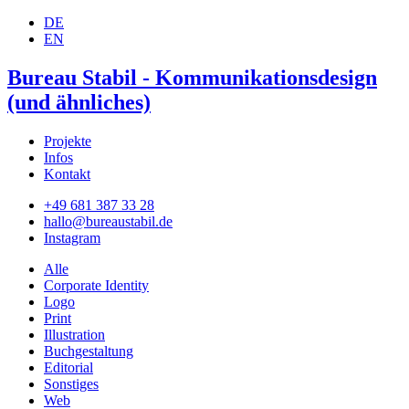
DE
EN
Bureau Stabil - Kommunikationsdesign
(und ähnliches)
Projekte
Infos
Kontakt
+49 681 387 33 28
hallo@bureaustabil.de
Instagram
Alle
Corporate Identity
Logo
Print
Illustration
Buchgestaltung
Editorial
Sonstiges
Web